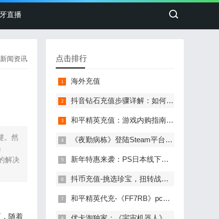
牙直播
点击排行
新闻资讯
海外充值
抖音钻石充值步骤详解：如何在uSpeedCard轻松充值
和平精英充值：游戏内购指南与常见问题解答
键。然
《夜勤病栋》登陆Steam平台，抖音官方充值优惠来袭
m
新年特惠来袭：PS日本线下店与抖音官方海外充值强强联合
新的解决
抖币充值-挑选珍宝，扭转战局！《月圆之夜》S6赛季现已上线
和平精英代充-《FF7RB》pc版对比ps5画面有大提升：爱丽丝更美了!
而，随着
优卡淘独家：《宇宙机器人》免费更新带来全新体验